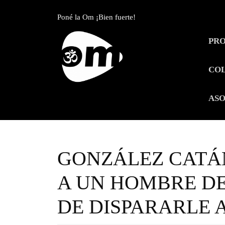
Skip
to
Poné la Om ¡Bien fuerte!
content
Skip
PR
to
content
CO
ASO
GONZÁLEZ CATÁN
A UN HOMBRE DE
DE DISPARARLE A