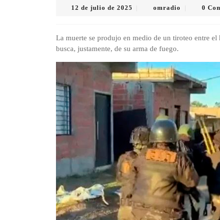
12
omradio
12 de julio de 2025
omradio
0 Co
|
|
de
julio
de
La muerte se produjo en medio de un tiroteo entre el 
2025
busca, justamente, de su arma de fuego.