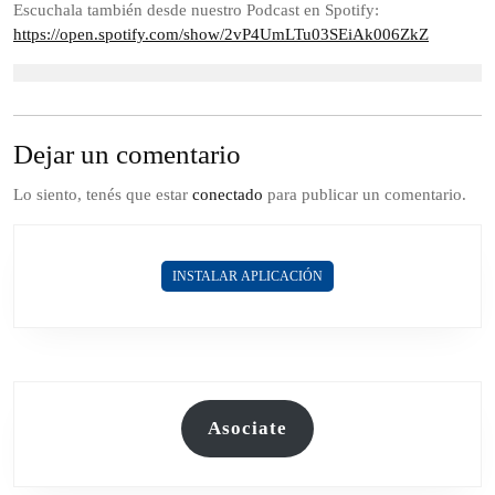
2022
Escuchala también desde nuestro Podcast en Spotify:
https://open.spotify.com/show/2vP4UmLTu03SEiAk006ZkZ
Dejar un comentario
Lo siento, tenés que estar
conectado
para publicar un comentario.
INSTALAR APLICACIÓN
Asociate