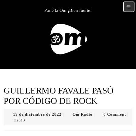
Skip
☰
to
Poné la Om ¡Bien fuerte!
content
Skip
to
content
GUILLERMO FAVALE PASÓ
POR CÓDIGO DE ROCK
19
Om
19 de diciembre de 2022
Om Radio
0 Comment
|
|
|
de
Radio
12:33
diciembre
de