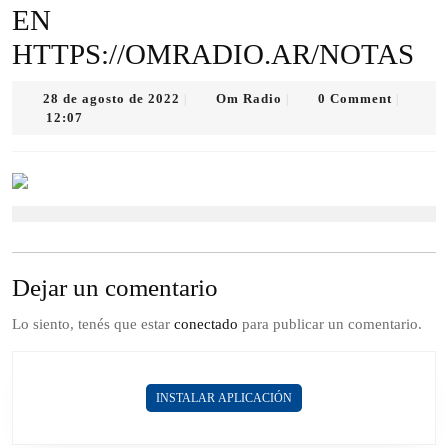
EN
HTTPS://OMRADIO.AR/NOTAS
28
Om
28 de agosto de 2022
Om Radio
0 Comment
|
|
|
de
Radio
12:07
agosto
de
2022
Dejar un comentario
Lo siento, tenés que estar
conectado
para publicar un comentario.
INSTALAR APLICACIÓN