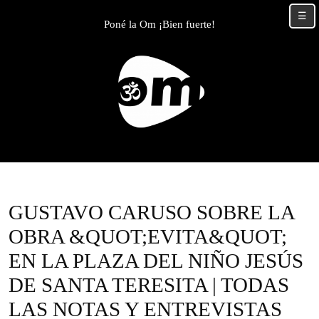
Skip
☰
to
Poné la Om ¡Bien fuerte!
content
Skip
to
content
GUSTAVO CARUSO SOBRE LA
OBRA &QUOT;EVITA&QUOT;
EN LA PLAZA DEL NIÑO JESÚS
DE SANTA TERESITA | TODAS
LAS NOTAS Y ENTREVISTAS