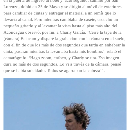
en la puerta de ingreso al hotel y, acto seguido, caminó por San
Lorenzo, dobló en 25 de Mayo y se dirigió al móvil de exteriores
para cambiar de cintas y entregar el material a un remís que lo
llevaría al canal. Pero mientras cambiaba de casete, escuchó un
pequeño griterío y al levantar la vista hasta el piso más alto del
Aconcagua observó, por fin, a Charly García. ‘Cerré la tapa de la
[cámara] Betacam y disparé la grabación con la cámara en el suelo,
con el fin de que los más de dos segundos que tarda en enhebrar la
cinta, pasaran mientras la levantaba hasta mis hombros’, relató el
camarógrafo. ‘Hago zoom, enfoco, y Charly se tira. Esa imagen
dura no más de dos segundos. Lo vi a través de la cámara, pensé
que se había suicidado. Todos se agarraban la cabeza’”.