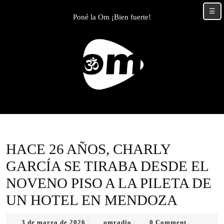
Skip
☰
to
Poné la Om ¡Bien fuerte!
content
Skip
to
content
HACE 26 AÑOS, CHARLY
GARCÍA SE TIRABA DESDE EL
NOVENO PISO A LA PILETA DE
UN HOTEL EN MENDOZA
3
omradio
3 de marzo de 2026
omradio
0 Comment
|
|
|