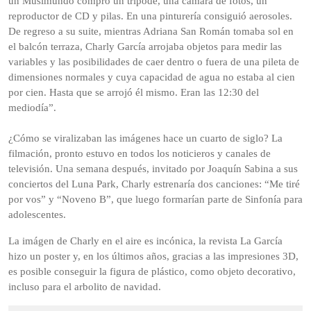
un Musimundo compró un trípode, una cámara de fotos, un
reproductor de CD y pilas. En una pinturería consiguió aerosoles.
De regreso a su suite, mientras Adriana San Román tomaba sol en
el balcón terraza, Charly García arrojaba objetos para medir las
variables y las posibilidades de caer dentro o fuera de una pileta de
dimensiones normales y cuya capacidad de agua no estaba al cien
por cien. Hasta que se arrojó él mismo. Eran las 12:30 del
mediodía”.
¿Cómo se viralizaban las imágenes hace un cuarto de siglo? La
filmación, pronto estuvo en todos los noticieros y canales de
televisión. Una semana después, invitado por Joaquín Sabina a sus
conciertos del Luna Park, Charly estrenaría dos canciones: “Me tiré
por vos” y “Noveno B”, que luego formarían parte de Sinfonía para
adolescentes.
La imágen de Charly en el aire es incónica, la revista La García
hizo un poster y, en los últimos años, gracias a las impresiones 3D,
es posible conseguir la figura de plástico, como objeto decorativo,
incluso para el arbolito de navidad.