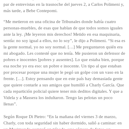
par de entrevistas en la trasnoche del jueves 2, a Carlos Polimeni y,
más tarde, a Bebe Contepomi.
“Me metieron en una oficina de Tribunales donde había cuatro
personas-muebles, de esas que hablan de que todos somos iguales
ante la ley. ¡Me leyeron mis derechos! Metido en esa maquinaria,
sentía: no soy igual a ellos, no lo soy”, le dijo a Polimeni. “Si esa es
la gente normal, yo no soy normal. […] Me preguntaron quién era
mi abogado. Les contesté que no tenía. Me pusieron un defensor de
pobres e inocentes [pobres y ausentes]. Lo que estaba bien, porque
esa noche yo era eso: un pobre e inocente. Un tipo al que estaban
por procesar porque una mujer le pegó un golpe con un vaso en la
frente. […]. Estoy pensando que en este país hay demasiada gente
que quiere contarle a sus amigos que humilló a Charly García. Que
cada repartición policial quiere tener mis deditos digitales. Y que a
Videla y a Massera los indultaron. Tengo las pelotas un poco
llenas”.
Según Roque Di Pietro: “En la mañana del viernes 3 de marzo,
Charly, con toda seguridad sin haber dormido, salió a caminar: en