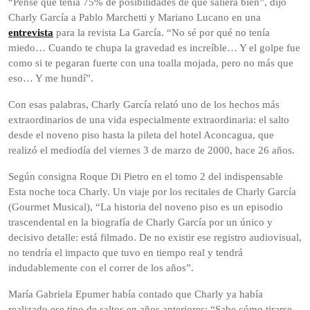
“Pensé que tenía 75% de posibilidades de que saliera bien”, dijo
Charly García a Pablo Marchetti y Mariano Lucano en una
entrevista
para la revista La García. “No sé por qué no tenía
miedo… Cuando te chupa la gravedad es increíble… Y el golpe fue
como si te pegaran fuerte con una toalla mojada, pero no más que
eso… Y me hundí”.
Con esas palabras, Charly García relató uno de los hechos más
extraordinarios de una vida especialmente extraordinaria: el salto
desde el noveno piso hasta la pileta del hotel Aconcagua, que
realizó el mediodía del viernes 3 de marzo de 2000, hace 26 años.
Según consigna Roque Di Pietro en el tomo 2 del indispensable
Esta noche toca Charly. Un viaje por los recitales de Charly García
(Gourmet Musical), “La historia del noveno piso es un episodio
trascendental en la biografía de Charly García por un único y
decisivo detalle: está filmado. De no existir ese registro audiovisual,
no tendría el impacto que tuvo en tiempo real y tendrá
indudablemente con el correr de los años”.
María Gabriela Epumer había contado que Charly ya había
realizado ese tipo de saltos en años anteriores: “Sabe cómo tirarse