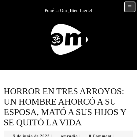
Skip
☰
to
Poné la Om ¡Bien fuerte!
content
Skip
to
content
HORROR EN TRES ARROYOS:
UN HOMBRE AHORCÓ A SU
ESPOSA, MATÓ A SUS HIJOS Y
SE QUITÓ LA VIDA
5
omradio
5 de junio de 2025
omradio
0 Comment
|
|
|