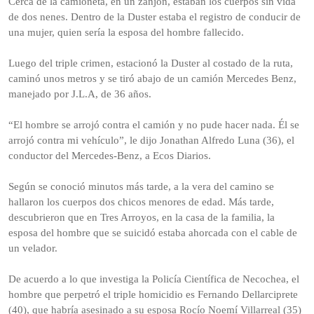
Cerca de la camioneta, en un zanjón, estaban los cuerpos sin vida
de dos nenes. Dentro de la Duster estaba el registro de conducir de
una mujer, quien sería la esposa del hombre fallecido.
Luego del triple crimen, estacionó la Duster al costado de la ruta,
caminó unos metros y se tiró abajo de un camión Mercedes Benz,
manejado por J.L.A, de 36 años.
“El hombre se arrojó contra el camión y no pude hacer nada. Él se
arrojó contra mi vehículo”, le dijo Jonathan Alfredo Luna (36), el
conductor del Mercedes-Benz, a Ecos Diarios.
Según se conoció minutos más tarde, a la vera del camino se
hallaron los cuerpos dos chicos menores de edad. Más tarde,
descubrieron que en Tres Arroyos, en la casa de la familia, la
esposa del hombre que se suicidó estaba ahorcada con el cable de
un velador.
De acuerdo a lo que investiga la Policía Científica de Necochea, el
hombre que perpetró el triple homicidio es Fernando Dellarciprete
(40), que habría asesinado a su esposa Rocío Noemí Villarreal (35)