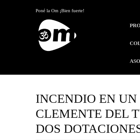
Skip
to
Poné la Om ¡Bien fuerte!
content
Skip
PR
to
content
CO
ASO
INCENDIO EN UN
CLEMENTE DEL 
DOS DOTACIONE