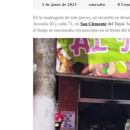
5
omradio
5 de junio de 2025
omradio
0 Com
|
|
de
junio
En la madrugada de este jueves, un incendio se desat
de
Avenida III y calle 71, en
San Clemente
del Tuyú
. S
2025
el fuego se encontraba circunscripto en el frente del 