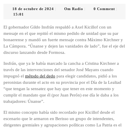
18
Om
18 de octubre de 2024
Om Radio
0 Comment
|
|
|
de
Radio
15:01
octubre
de
El gobernador Gildo Insfrán respaldó a Axel Kicillof con un
2024
mensaje en el que repitió el mismo pedido de unidad que su par
bonaerense y mandó un fuerte mensaje contra Máximo Kirchner y
La Cámpora. “Únanse y dejen las vanidades de lado”, fue el eje del
discurso lanzando desde Formosa.
Insfrán, que ya le había marcado la cancha a Cristina Kirchner a
través de las intervenciones del senador José Mayans cuando
impugnó el
método del dedo
para elegir candidatos, pidió a los
peronistas durante el acto en su provincia por el Día de la Lealtad
“que tengan la sensatez que hay que tener en este momento y
cumplir el mandato que él (por Juan Perón) ese día le daba a los
trabajadores: Únanse”.
El mismo concepto había sido recordado por Kicillof desde el
escenario que le armaron en Berisso un grupo de intendentes,
dirigentes gremiales y agrupaciones políticas como La Patria es el