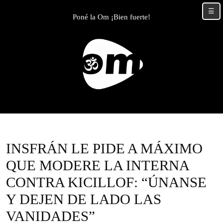
Skip
☰
to
Poné la Om ¡Bien fuerte!
content
Skip
to
content
INSFRÁN LE PIDE A MÁXIMO
QUE MODERE LA INTERNA
CONTRA KICILLOF: “ÚNANSE
Y DEJEN DE LADO LAS
VANIDADES”