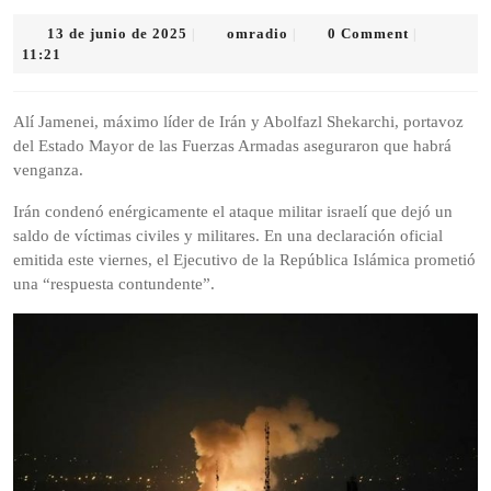
13
omradio
13 de junio de 2025
omradio
0 Comment
|
|
|
de
11:21
junio
de
2025
Alí Jamenei, máximo líder de Irán y Abolfazl Shekarchi, portavoz
del Estado Mayor de las Fuerzas Armadas aseguraron que habrá
venganza.
Irán condenó enérgicamente el ataque militar israelí que dejó un
saldo de víctimas civiles y militares. En una declaración oficial
emitida este viernes, el Ejecutivo de la República Islámica prometió
una “respuesta contundente”.