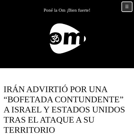
Skip
☰
to
Poné la Om ¡Bien fuerte!
content
Skip
to
content
IRÁN ADVIRTIÓ POR UNA
“BOFETADA CONTUNDENTE”
A ISRAEL Y ESTADOS UNIDOS
TRAS EL ATAQUE A SU
TERRITORIO