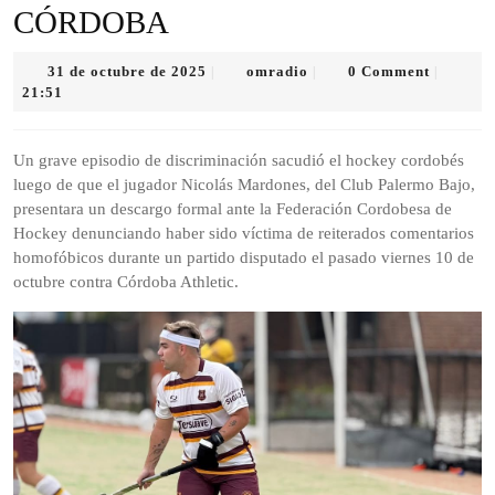
CÓRDOBA
31
omradio
31 de octubre de 2025
omradio
0 Comment
|
|
|
de
21:51
octubre
de
2025
Un grave episodio de discriminación sacudió el hockey cordobés
luego de que el jugador Nicolás Mardones, del Club Palermo Bajo,
presentara un descargo formal ante la Federación Cordobesa de
Hockey denunciando haber sido víctima de reiterados comentarios
homofóbicos durante un partido disputado el pasado viernes 10 de
octubre contra Córdoba Athletic.