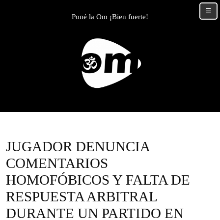
Skip
☰
to
Poné la Om ¡Bien fuerte!
content
Skip
to
content
JUGADOR DENUNCIA
COMENTARIOS
HOMOFÓBICOS Y FALTA DE
RESPUESTA ARBITRAL
DURANTE UN PARTIDO EN