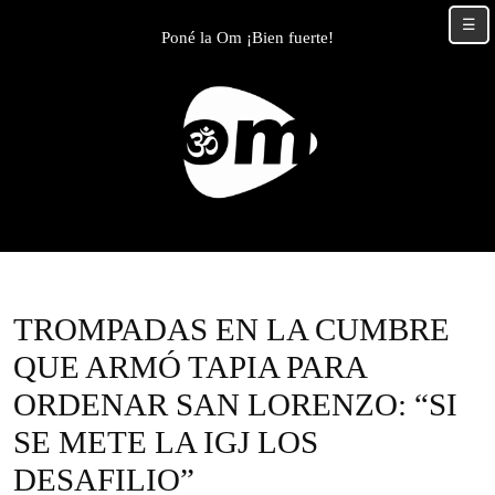
Skip
☰
to
Poné la Om ¡Bien fuerte!
content
Skip
to
content
TROMPADAS EN LA CUMBRE
QUE ARMÓ TAPIA PARA
ORDENAR SAN LORENZO: “SI
SE METE LA IGJ LOS
DESAFILIO”