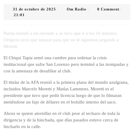
31
Om
31 de octubre de 2025
Om Radio
0 Comment
|
|
|
de
Radio
21:01
octubre
de
2025
Pareja mandó a un enviado y se tuvo que ir a los 10 minutos.
Ortigoza tuvo que separar para que no le siguieran pegando a
Moretti.
El Chiqui Tapia armó una cumbre para ordenar la crisis
institucional que sufre San Lorenzo pero terminó a las trompadas y
con la amenaza de desafiliar al club.
El titular de la AFA reunió a la primera plana del mundo azulgrana,
incluidos Marcelo Moretti y Matías Lammens. Moretti es el
presidente que tuvo que pedir licencia luego de que lo filmaran
metiéndose un fajo de dólares en el bolsillo interno del saco.
Ahora se quiere atornillar en el club pese al rechazo de toda la
dirigencia y de la hinchada, que días pasados estuvo cerca de
lincharlo en la calle.