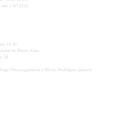
 Calle 1 N° 2332.
las 19.30.
recital de Bruno Arias.
 y 30.
orge Vieyra (guitarra) y Héctor Rodríguez (piano).
.