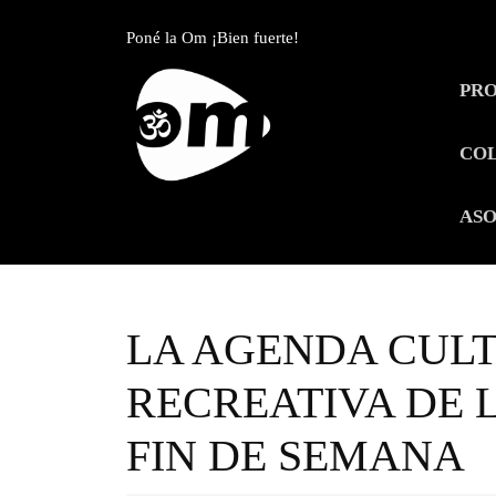
Skip
to
Poné la Om ¡Bien fuerte!
content
Skip
PR
to
content
CO
ASO
LA AGENDA CULT
RECREATIVA DE 
FIN DE SEMANA