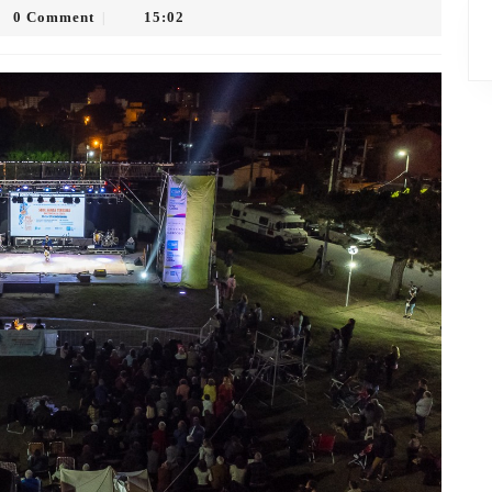
0 Comment
15:02
|
o