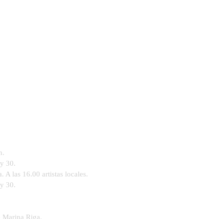
n.
 y 30.
 A las 16.00 artistas locales.
 y 30.
e Marina Riga.