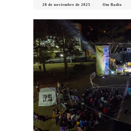
28
Om
28 de noviembre de 2025
Om Radio
|
|
de
Radi
noviembre
de
2025