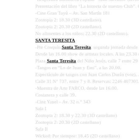
Presentación del libro “La historia de nuestro Club”.
-Cine Gran Tuyú – Av. San Martín 181
Zootopia 2: 18.30 (3D castellano).
Zootopia 2: 20.30 (2D castellano).
No alimentes a los niños: 22.30 (2D castellano).
SANTA TERESITA
-Pre Cosquín
Santa Teresita
, segunda jornada desde 
Desde las 16.00 show de artistas locales. A las 23.30 
Plaza
Santa Teresita
del Niño Jesús, calle 7 entre 29
-Tangos en “Lo de Juan y Emi”, a las 20.00.
Espectáculo de tangos con Juan Carlos Durán (voz), J
Calle 31 N° 737, entre 7 y 8. Reservas: 2246 407301
-Muestra de Arte FARCO, desde las 16.00.
Costanera y calle 39.
-Cine Yanel – Av. 32 n.° 343
Sala I
Zootopia 2: 18.30 y 22.30 (3D castellano)
Zootopia 2: 20.30 (2D castellano)
Sala II
Wicked: Por siempre: 18.45 (2D castellano)