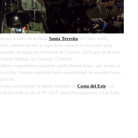
llevará a cabo en la Plaza
Santa Teresita
del Niño Jesús,
ches, artistas locales y regionales subirán al escenario para
uscando un lugar en el festival de Cosquín 2026 que se llevará
 Próspero Molina, en Cosquín, Córdoba.
xitoso compositor y cantante jujeño Bruno Arias, que traerá su
 En el Pre Cosquín también habrá oportunidad de recorrer ferias
dtrucks.
zó para el domingo la quinta maratón en
Costa del Este
con
r de las 9.00 en Av. 6 N° 1217, entre Pensamientos y Las Lilas.