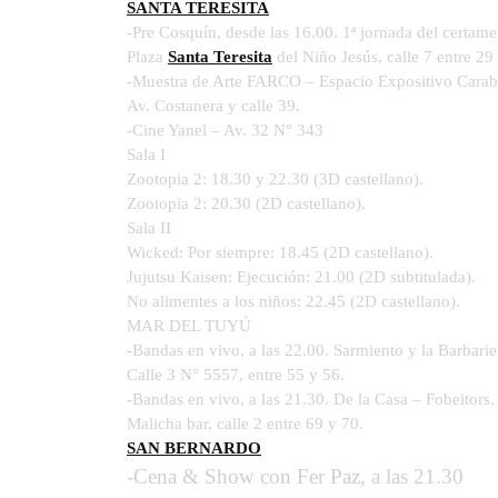
SANTA TERESITA
-Pre Cosquín, desde las 16.00. 1ª jornada del certame
Plaza
Santa Teresita
del Niño Jesús, calle 7 entre 29
-Muestra de Arte FARCO – Espacio Expositivo Carabe
Av. Costanera y calle 39.
-Cine Yanel – Av. 32 N° 343
Sala I
Zootopia 2: 18.30 y 22.30 (3D castellano).
Zootopia 2: 20.30 (2D castellano).
Sala II
Wicked: Por siempre: 18.45 (2D castellano).
Jujutsu Kaisen: Ejecución: 21.00 (2D subtitulada).
No alimentes a los niños: 22.45 (2D castellano).
MAR DEL TUYÚ
-Bandas en vivo, a las 22.00. Sarmiento y la Barbari
Calle 3 N° 5557, entre 55 y 56.
-Bandas en vivo, a las 21.30. De la Casa – Fobeitors.
Malicha bar, calle 2 entre 69 y 70.
SAN BERNARDO
-Cena & Show con Fer Paz, a las 21.30