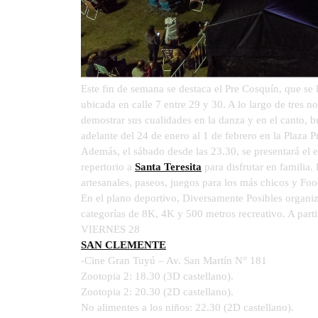
Este fin de semana se destaca el Pre Cosquín, que se 
ubicada en calle 7 entre 29 y 30. A lo largo de tres no
demostrar sus cualidades en la danza y en el canto, b
adelante del 24 de enero al 1 de febrero en la Plaza
Además, el sábado desde las 23.30, se presentará el e
repertorio a
Santa Teresita
para disfrutar en familia.
artesanales, paseos, juegos para los más chicos y Foo
En el plano deportivo, Diversamente Posibles organi
categorías de 8K, 4K y 500 metros recreativo. A parti
VIERNES 28
SAN CLEMENTE
-Cine Gran Tuyú – Av. San Martín N° 181
Zootopia 2: 18.30 (3D castellano).
Zootopia 2: 20.30 (2D castellano).
No alimentes a los niños: 22.30 (2D castellano).