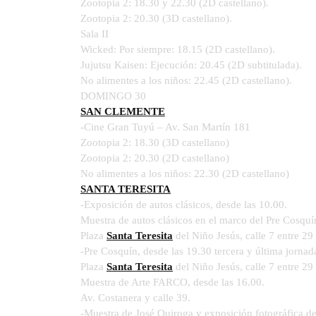
Zootopia 2: 18.30 y 22.30 (2D castellano).
Zootopia 2: 20.30 (3D castellano).
Sala II
Wicked: Por siempre: 18.15 (2D castellano).
Jujutsu Kaisen: Ejecución: 20.45 (2D subtitulada).
No alimentes a los niños: 22.45 (2D castellano).
DOMINGO 30
SAN CLEMENTE
-Cine Gran Tuyú – Av. San Martín 181
Zootopia 2: 18.30 (3D castellano)
Zootopia 2: 20.30 (2D castellano)
No alimentes a los niños: 22.30 (2D castellano)
SANTA TERESITA
-Exposición de autos clásicos, desde las 10.00.
Muestra de autos clásicos en el marco del Pre Cosquí
Plaza
Santa Teresita
del Niño Jesús, calle 7 entre 29
-Pre Cosquín, desde las 19.30 tercera y última jornada.
Plaza
Santa Teresita
del Niño Jesús, calle 7 entre 29
Muestra de Arte FARCO, desde las 16.00.
Av. Costanera y calle 39.
-Muestra de José Quiroga y exposición fotográfica d