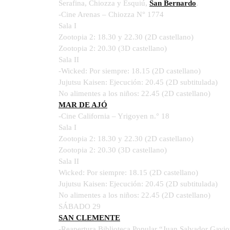
Serafina, Chiozza y Esquiú,
San Bernardo
.
-Cine Arenas – Chiozza N° 1774
Sala I
Zootopia 2: 18.30 y 22.30 (2D castellano)
Zootopia 2: 20.30 (3D castellano)
Sala II
-Wicked: Por siempre: 18.15 (2D castellano)
Jujutsu Kaisen: Ejecución: 20.45 (2D subtitulada)
No alimentes a los niños: 22.45 (2D castellano)
MAR DE AJÓ
-Cine California – Yrigoyen n.° 18
Sala I
Zootopia 2: 18.30 y 22.30 (2D castellano)
Zootopia 2: 20.30 (3D castellano)
Sala II
Wicked: Por siempre: 18.15 (2D castellano)
Jujutsu Kaisen: Ejecución: 20.45 (2D subtitulada)
No alimentes a los niños: 22.45 (2D castellano)
SÁBADO 29
SAN CLEMENTE
-Reapertura Biblioteca Popular “Juan Salvador Gaviot