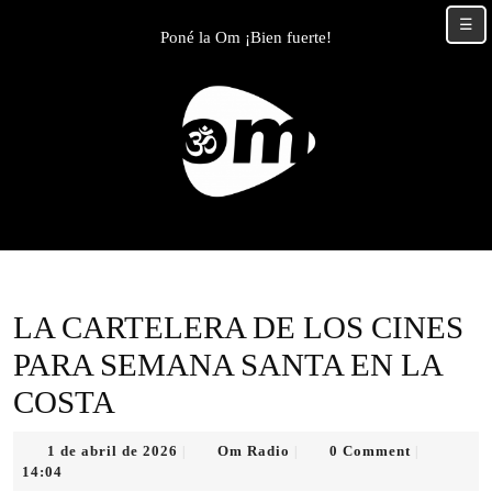
Skip
☰
to
Poné la Om ¡Bien fuerte!
content
Skip
to
content
LA CARTELERA DE LOS CINES
PARA SEMANA SANTA EN LA
COSTA
1
Om
1 de abril de 2026
Om Radio
0 Comment
|
|
|
de
Radio
14:04
abril