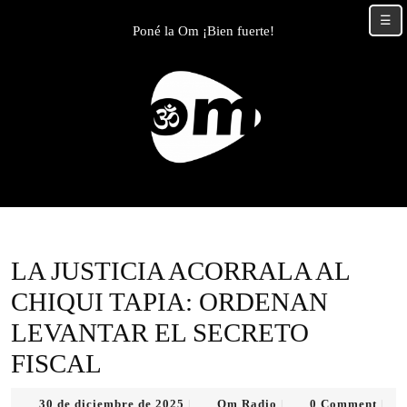
Skip
☰
to
Poné la Om ¡Bien fuerte!
content
Skip
to
content
LA JUSTICIA ACORRALA AL
CHIQUI TAPIA: ORDENAN
LEVANTAR EL SECRETO
FISCAL
30
Om
30 de diciembre de 2025
Om Radio
0 Comment
|
|
|