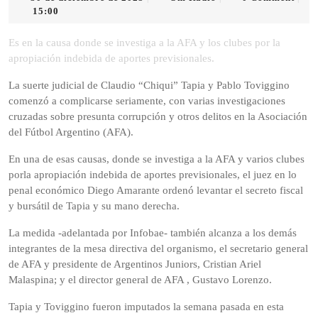
de
Radio
15:00
diciembre
de
Es en la causa donde se investiga a la AFA y los clubes por la
2025
apropiación indebida de aportes previsionales.
La suerte judicial de Claudio “Chiqui” Tapia y Pablo Toviggino
comenzó a complicarse seriamente, con varias investigaciones
cruzadas sobre presunta corrupción y otros delitos en la Asociación
del Fútbol Argentino (AFA).
En una de esas causas, donde se investiga a la AFA y varios clubes
porla apropiación indebida de aportes previsionales, el juez en lo
penal económico Diego Amarante ordenó levantar el secreto fiscal
y bursátil de Tapia y su mano derecha.
La medida -adelantada por Infobae- también alcanza a los demás
integrantes de la mesa directiva del organismo, el secretario general
de AFA y presidente de Argentinos Juniors, Cristian Ariel
Malaspina; y el director general de AFA , Gustavo Lorenzo.
Tapia y Toviggino fueron imputados la semana pasada en esta