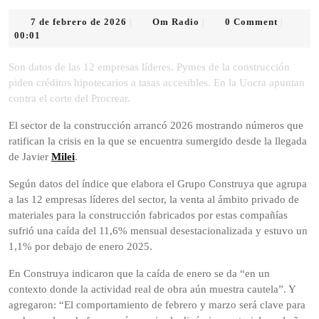
7
Om
7 de febrero de 2026
Om Radio
0 Comment
|
|
|
de
Radio
00:01
febrero
de
Son datos de las 12 empresas líderes. Pymes de la construcción
2026
piden créditos hipotecarios a tasas accesibles. En la Uocra apuntan
contra el corte del Procrear.
El sector de la construcción arrancó 2026 mostrando números que
ratifican la crisis en la que se encuentra sumergido desde la llegada
de Javier
Milei
.
Según datos del índice que elabora el Grupo Construya que agrupa
a las 12 empresas líderes del sector, la venta al ámbito privado de
materiales para la construcción fabricados por estas compañías
sufrió una caída del 11,6% mensual desestacionalizada y estuvo un
1,1% por debajo de enero 2025.
En Construya indicaron que la caída de enero se da “en un
contexto donde la actividad real de obra aún muestra cautela”. Y
agregaron: “El comportamiento de febrero y marzo será clave para