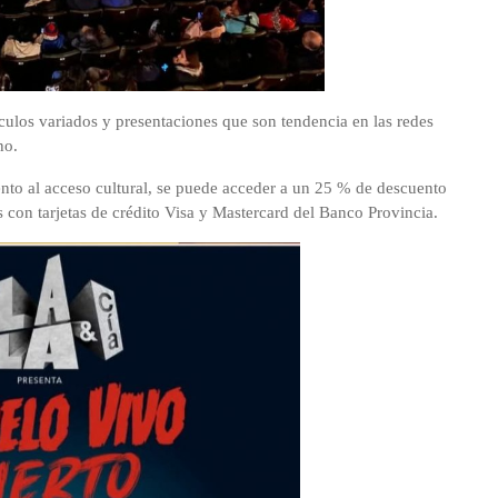
culos variados y presentaciones que son tendencia en las redes
no.
to al acceso cultural, se puede acceder a un 25 % de descuento
és con tarjetas de crédito Visa y Mastercard del Banco Provincia.