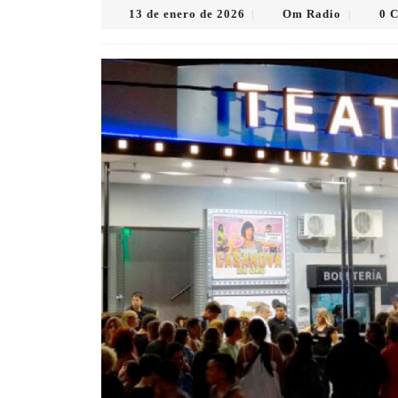
13
Om
13 de enero de 2026
Om Radio
0 
|
|
de
Radio
enero
de
2026