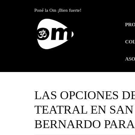
Skip
to
Poné la Om ¡Bien fuerte!
content
Skip
PR
to
content
CO
ASO
LAS OPCIONES D
TEATRAL EN SAN
BERNARDO PARA