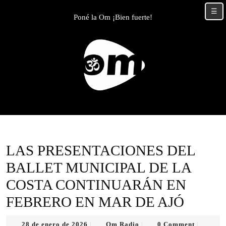
Skip
☰
to
Poné la Om ¡Bien fuerte!
content
Skip
to
content
LAS PRESENTACIONES DEL
BALLET MUNICIPAL DE LA
COSTA CONTINUARÁN EN
FEBRERO EN MAR DE AJÓ
28
Om
28 de enero de 2026
Om Radio
0 Comment
|
|
|