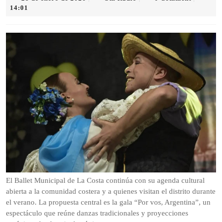
de
Radio
14:01
enero
de
2026
El Ballet Municipal de La Costa continúa con su agenda cultural
abierta a la comunidad costera y a quienes visitan el distrito durante
el verano. La propuesta central es la gala “Por vos, Argentina”, un
espectáculo que reúne danzas tradicionales y proyecciones