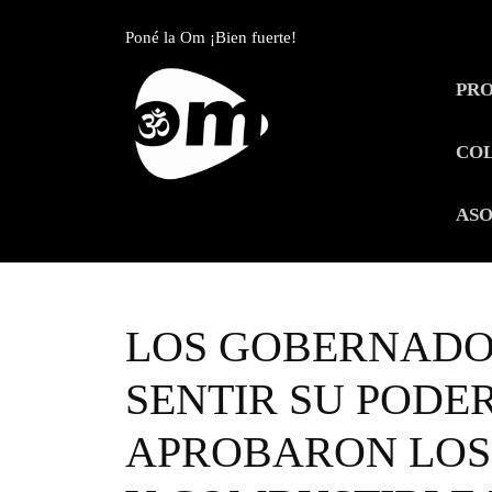
Skip
to
Poné la Om ¡Bien fuerte!
content
Skip
PR
to
content
CO
ASO
LOS GOBERNADO
SENTIR SU PODER
APROBARON LOS