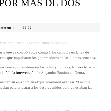
POR MÁS DE DOS
omment
00:02
|
ey de impuesto a los combustibles y los ATN.
te jueves con 56 votos contra 1 los cambios en la ley de
ectos que impulsaron los gobernadores en las últimas semanas.
tivas conseguirían demasiados votos y, por eso, la Casa Rosada
n la
fallida intervención
de Alejandro Fantino en Neura.
 mantenían en zoom en el que acordaron avanzar. “Los que
hacían para arrastrar a los desprevenidos pero ya estaban las