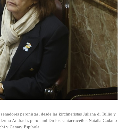
senadores peronistas, desde las kirchneristas Juliana di Tullio y
llermo Andrada, pero también los santacruceños Natalia Gadano
schi y Camay Espínola.