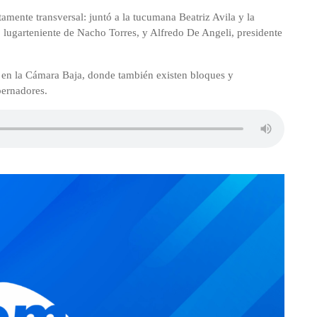
tamente transversal: juntó a la tucumana Beatriz Avila y la
, lugarteniente de Nacho Torres, y Alfredo De Angeli, presidente
 en la Cámara Baja, donde también existen bloques y
bernadores.