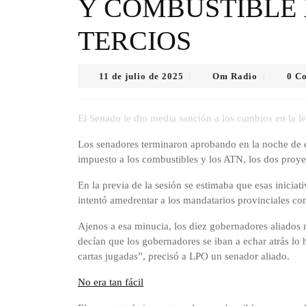
Y COMBUSTIBLE 
TERCIOS
11
Om
11 de julio de 2025
Om Radio
0 C
|
|
de
Radio
julio
de
El Senado le dio media sanción a los cambios en la l
2025
Los senadores terminaron aprobando en la noche de es
impuesto a los combustibles y los ATN, los dos proy
En la previa de la sesión se estimaba que esas inicia
intentó amedrentar a los mandatarios provinciales co
Ajenos a esa minucia, los diez gobernadores aliados
decían que los gobernadores se iban a echar atrás lo 
cartas jugadas”, precisó a LPO un senador aliado.
No era tan fácil