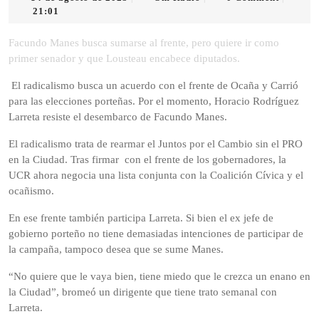
de
Radio
21:01
agosto
de
Facundo Manes busca sumarse al frente, pero quiere ir como
2025
primer senador y que Lousteau encabece diputados.
El radicalismo busca un acuerdo con el frente de Ocaña y Carrió
para las elecciones porteñas. Por el momento, Horacio Rodríguez
Larreta resiste el desembarco de Facundo Manes.
El radicalismo trata de rearmar el Juntos por el Cambio sin el PRO
en la Ciudad. Tras firmar con el frente de los gobernadores, la
UCR ahora negocia una lista conjunta con la Coalición Cívica y el
ocañismo.
En ese frente también participa Larreta. Si bien el ex jefe de
gobierno porteño no tiene demasiadas intenciones de participar de
la campaña, tampoco desea que se sume Manes.
“No quiere que le vaya bien, tiene miedo que le crezca un enano en
la Ciudad”, bromeó un dirigente que tiene trato semanal con
Larreta.