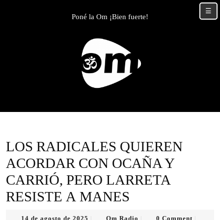
Skip
☰
to
Poné la Om ¡Bien fuerte!
content
Skip
to
content
LOS RADICALES QUIEREN
ACORDAR CON OCAÑA Y
CARRIÓ, PERO LARRETA
RESISTE A MANES
14
Om
14 de agosto de 2025
Om Radio
0 Comment
|
|
|