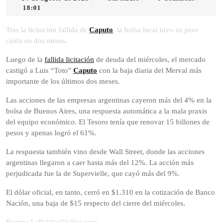
de
Radio
18:01
agosto
de
Tras la licitación fallida de
Caputo
, la bolsa local tuvo su peor
2025
caída en dos meses.
Luego de la
fallida licitación
de deuda del miércoles, el mercado
castigó a Luis “Toto”
Caputo
con la baja diaria del Merval más
importante de los últimos dos meses.
Las acciones de las empresas argentinas cayeron más del 4% en la
bolsa de Buenos Aires, una respuesta automática a la mala praxis
del equipo económico. El Tesoro tenía que renovar 15 billones de
pesos y apenas logró el 61%.
La respuesta también vino desde Wall Street, donde las acciones
argentinas llegaron a caer hasta más del 12%. La acción más
perjudicada fue la de Supervielle, que cayó más del 9%.
El dólar oficial, en tanto, cerró en $1.310 en la cotización de Banco
Nación, una baja de $15 respecto del cierre del miércoles.