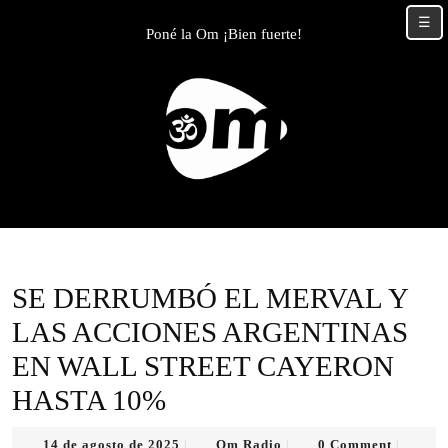
Skip
☰
to
Poné la Om ¡Bien fuerte!
content
Skip
to
content
SE DERRUMBÓ EL MERVAL Y
LAS ACCIONES ARGENTINAS
EN WALL STREET CAYERON
HASTA 10%
14
Om
14 de agosto de 2025
Om Radio
0 Comment
|
|
|