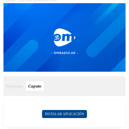
Fuente: LaPoliticaOnline.com
Etiquetas:
Caputo
INSTALAR APLICACIÓN