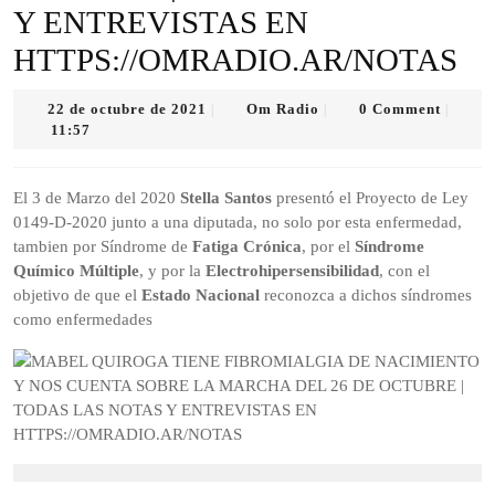
Y ENTREVISTAS EN
HTTPS://OMRADIO.AR/NOTAS
22
Om
22 de octubre de 2021
Om Radio
0 Comment
|
|
|
de
Radio
11:57
octubre
de
2021
El 3 de Marzo del 2020
Stella Santos
presentó el Proyecto de Ley
0149-D-2020 junto a una diputada, no solo por esta enfermedad,
tambien por Síndrome de
Fatiga Crónica
, por el
Síndrome
Químico Múltiple
, y por la
Electrohipersensibilidad
, con el
objetivo de que el
Estado Nacional
reconozca a dichos síndromes
como enfermedades