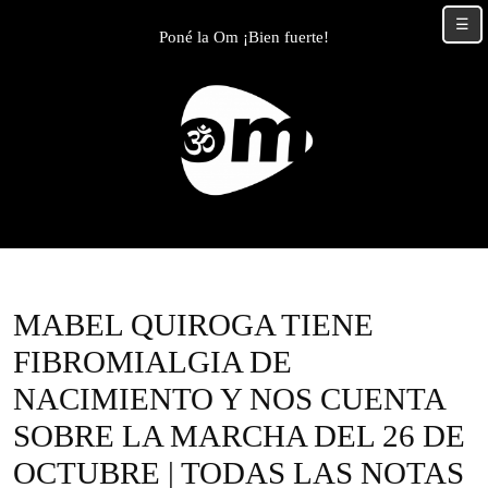
Skip
☰
to
Poné la Om ¡Bien fuerte!
content
Skip
to
content
MABEL QUIROGA TIENE
FIBROMIALGIA DE
NACIMIENTO Y NOS CUENTA
SOBRE LA MARCHA DEL 26 DE
OCTUBRE | TODAS LAS NOTAS