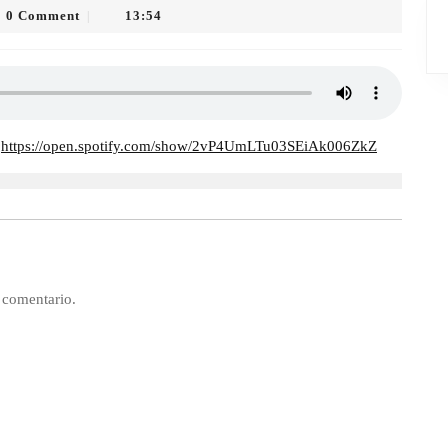
0 Comment
13:54
|
o
:
https://open.spotify.com/show/2vP4UmLTu03SEiAk006ZkZ
 comentario.