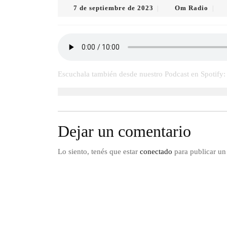
7
Om
7 de septiembre de 2023
Om Radio
|
|
de
Radi
septiembre
de
2023
Escuchala también desde nuestro Podcast en Spotify
Dejar un comentario
Lo siento, tenés que estar
conectado
para publicar un