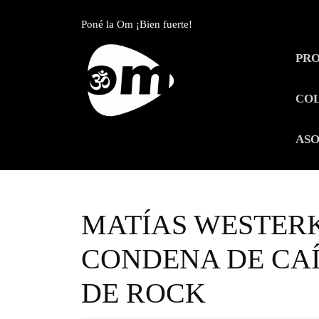
Skip
to
Poné la Om ¡Bien fuerte!
content
Skip
PR
to
content
CO
ASO
MATÍAS WESTER
CONDENA DE CAÍ
DE ROCK