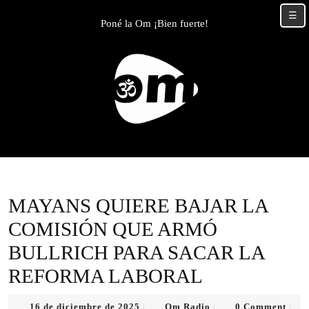
Skip
☰
to
Poné la Om ¡Bien fuerte!
content
Skip
to
content
MAYANS QUIERE BAJAR LA
COMISIÓN QUE ARMÓ
BULLRICH PARA SACAR LA
REFORMA LABORAL
16
Om
16 de diciembre de 2025
Om Radio
0 Comment
|
|
|