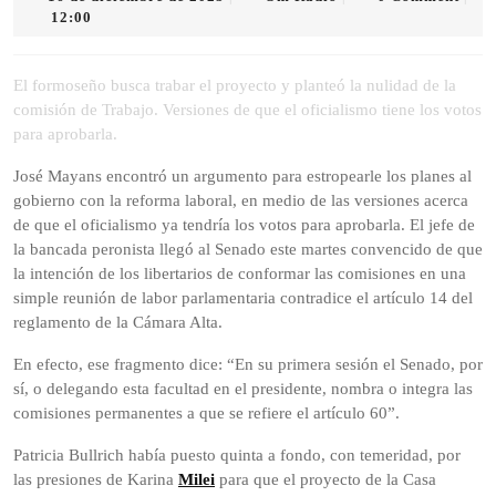
de
Radio
12:00
diciembre
de
2025
El formoseño busca trabar el proyecto y planteó la nulidad de la
comisión de Trabajo. Versiones de que el oficialismo tiene los votos
para aprobarla.
José Mayans encontró un argumento para estropearle los planes al
gobierno con la reforma laboral, en medio de las versiones acerca
de que el oficialismo ya tendría los votos para aprobarla. El jefe de
la bancada peronista llegó al Senado este martes convencido de que
la intención de los libertarios de conformar las comisiones en una
simple reunión de labor parlamentaria contradice el artículo 14 del
reglamento de la Cámara Alta.
En efecto, ese fragmento dice: “En su primera sesión el Senado, por
sí, o delegando esta facultad en el presidente, nombra o integra las
comisiones permanentes a que se refiere el artículo 60”.
Patricia Bullrich había puesto quinta a fondo, con temeridad, por
las presiones de Karina
Milei
para que el proyecto de la Casa