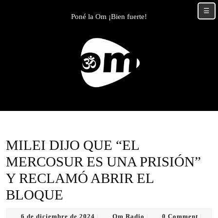
Skip
☰
to
Poné la Om ¡Bien fuerte!
content
Skip
to
content
MILEI DIJO QUE “EL
MERCOSUR ES UNA PRISIÓN”
Y RECLAMÓ ABRIR EL
BLOQUE
6
Om
6 de diciembre de 2024
Om Radio
0 Comment
|
|
|