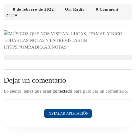
8
Om
8 de febrero de 2022
Om Radio
0 Comment
|
|
|
de
Radio
23:34
febrero
de
2022
Dejar un comentario
Lo siento, tenés que estar
conectado
para publicar un comentario.
INSTALAR APLICACIÓN