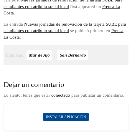
The post
Nuevas jornadas de renovación de la tarjeta SUBE para
estudiantes con atributo social local
first appeared on
Prensa La
Costa
.
La entrada
Nuevas jornadas de renovación de la tarjeta SUBE para
estudiantes con atributo social local
se publicó primero en
Prensa
La Costa
.
Etiquetas:
Mar de Ajó
,
San Bernardo
Dejar un comentario
Lo siento, tenés que estar
conectado
para publicar un comentario.
INSTALAR APLICACIÓN