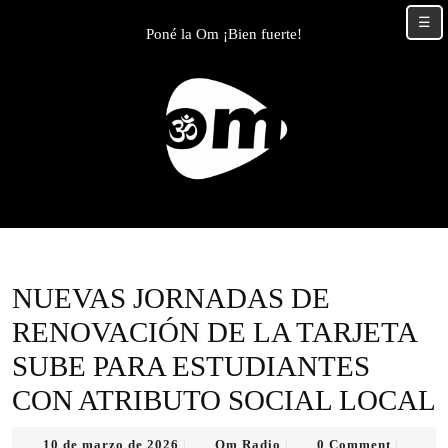
Skip
☰
to
Poné la Om ¡Bien fuerte!
content
Skip
to
content
NUEVAS JORNADAS DE
RENOVACIÓN DE LA TARJETA
SUBE PARA ESTUDIANTES
CON ATRIBUTO SOCIAL LOCAL
10
Om
10 de marzo de 2026
Om Radio
0 Comment
|
|
|