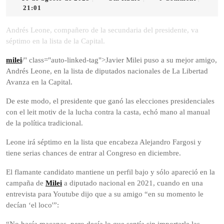
de
Radio
21:01
agosto
de
Andrés Leone, compañero de la secundaria del presidente, va
2025
séptimo en la lista de la Capital.
milei
/" class="auto-linked-tag">Javier Milei puso a su mejor amigo,
Andrés Leone, en la lista de diputados nacionales de La Libertad
Avanza en la Capital.
De este modo, el presidente que ganó las elecciones presidenciales
con el leit motiv de la lucha contra la casta, echó mano al manual
de la política tradicional.
Leone irá séptimo en la lista que encabeza Alejandro Fargosi y
tiene serias chances de entrar al Congreso en diciembre.
El flamante candidato mantiene un perfil bajo y sólo apareció en la
campaña de
Milei
a diputado nacional en 2021, cuando en una
entrevista para Youtube dijo que a su amigo “en su momento le
decían ‘el loco'”: