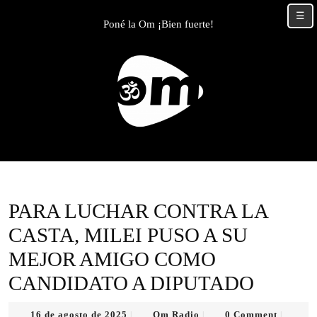
Skip
☰
to
Poné la Om ¡Bien fuerte!
content
Skip
to
content
PARA LUCHAR CONTRA LA
CASTA, MILEI PUSO A SU
MEJOR AMIGO COMO
CANDIDATO A DIPUTADO
16
Om
16 de agosto de 2025
Om Radio
0 Comment
|
|
|