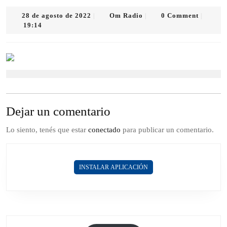
28
Om
28 de agosto de 2022
Om Radio
0 Comment
|
|
|
de
Radio
19:14
agosto
de
2022
Dejar un comentario
Lo siento, tenés que estar
conectado
para publicar un comentario.
INSTALAR APLICACIÓN