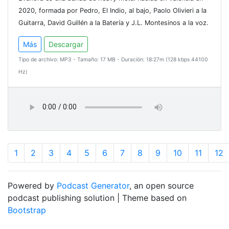
2020, formada por Pedro, El Indio, al bajo, Paolo Olivieri a la
Guitarra, David Guillén a la Batería y J.L. Montesinos a la voz.
Más
Descargar
Tipo de archivo: MP3 - Tamaño: 17 MB - Duración: 18:27m (128 kbps 44100
Hz)
1
2
3
4
5
6
7
8
9
10
11
12
Powered by
Podcast Generator
, an open source
podcast publishing solution | Theme based on
Bootstrap