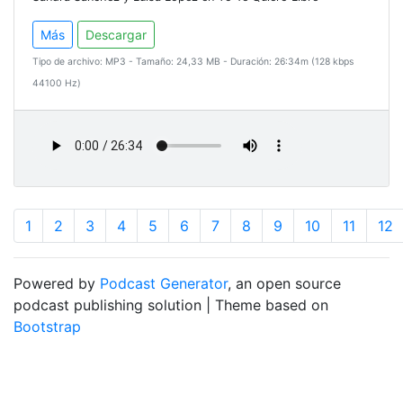
Más
Descargar
Tipo de archivo: MP3 - Tamaño: 24,33 MB - Duración: 26:34m (128 kbps
44100 Hz)
1
2
3
4
5
6
7
8
9
10
11
12
Powered by
Podcast Generator
, an open source
podcast publishing solution | Theme based on
Bootstrap