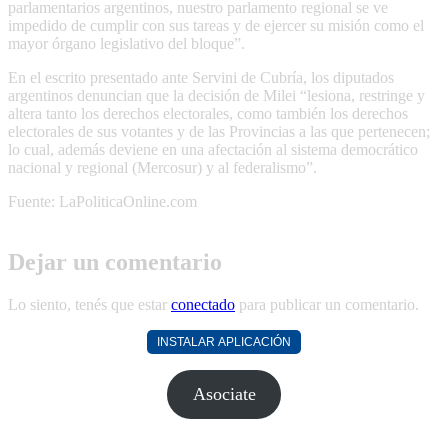
parlamentarios argentinos, nuestro parlamento regional se ve
impedido de cumplir con sus tareas y de ejercer su misión como el
mayor órgano legislativo del bloque”.
En el escrito presentado ante Servini de Cubría, los diputados
argentinos denuncian que la decisión de Milei “lesiona, restringe y
altera tanto los derechos electorales, como también los derechos
electorales de sus votantes y de las Provincias a las que pertenecen;
lo cual, además deviene en una afectación al sistema democrático
nacional y regional (Mercosur) y al federalismo”.
Fuente: LaPoliticaOnline.com
Dejar un comentario
Lo siento, tenés que estar
conectado
para publicar un comentario.
INSTALAR APLICACIÓN
Asociate