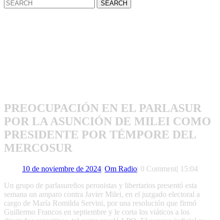
Search
for:
PREOCUPACIÓN EN EL PARLASUR
POR LA ASUNCIÓN DE MILEI COMO
PRESIDENTE POR TÉMPORE DEL
MERCOSUR
10
Om
10 de noviembre de 2024
|
Om Radio
|
0 Comment
|
15:04
de
Radio
Un grupo de parlasureños peronistas y libertarios presentó esta
noviembre
semana un amparo contra Javier Milei, en el juzgado electoral a
de
cargo de María Romilda Servini, por una resolución que firmó
2024
Guillermo Francos en septiembre y le corta los viáticos a los