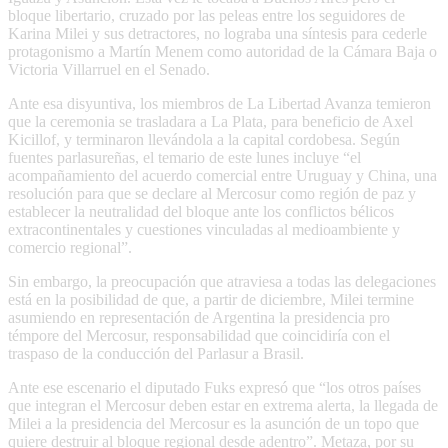
bloque libertario, cruzado por las peleas entre los seguidores de
Karina Milei y sus detractores, no lograba una síntesis para cederle
protagonismo a Martín Menem como autoridad de la Cámara Baja o
Victoria Villarruel en el Senado.
Ante esa disyuntiva, los miembros de La Libertad Avanza temieron
que la ceremonia se trasladara a La Plata, para beneficio de Axel
Kicillof, y terminaron llevándola a la capital cordobesa. Según
fuentes parlasureñas, el temario de este lunes incluye “el
acompañamiento del acuerdo comercial entre Uruguay y China, una
resolución para que se declare al Mercosur como región de paz y
establecer la neutralidad del bloque ante los conflictos bélicos
extracontinentales y cuestiones vinculadas al medioambiente y
comercio regional”.
Sin embargo, la preocupación que atraviesa a todas las delegaciones
está en la posibilidad de que, a partir de diciembre, Milei termine
asumiendo en representación de Argentina la presidencia pro
témpore del Mercosur, responsabilidad que coincidiría con el
traspaso de la conducción del Parlasur a Brasil.
Ante ese escenario el diputado Fuks expresó que “los otros países
que integran el Mercosur deben estar en extrema alerta, la llegada de
Milei a la presidencia del Mercosur es la asunción de un topo que
quiere destruir al bloque regional desde adentro”. Metaza, por su