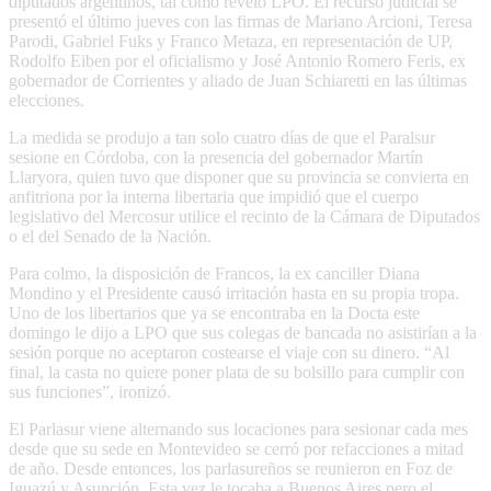
diputados argentinos, tal como reveló LPO. El recurso judicial se
presentó el último jueves con las firmas de Mariano Arcioni, Teresa
Parodi, Gabriel Fuks y Franco Metaza, en representación de UP,
Rodolfo Eiben por el oficialismo y José Antonio Romero Feris, ex
gobernador de Corrientes y aliado de Juan Schiaretti en las últimas
elecciones.
La medida se produjo a tan solo cuatro días de que el Paralsur
sesione en Córdoba, con la presencia del gobernador Martín
Llaryora, quien tuvo que disponer que su provincia se convierta en
anfitriona por la interna libertaria que impidió que el cuerpo
legislativo del Mercosur utilice el recinto de la Cámara de Diputados
o el del Senado de la Nación.
Para colmo, la disposición de Francos, la ex canciller Diana
Mondino y el Presidente causó irritación hasta en su propia tropa.
Uno de los libertarios que ya se encontraba en la Docta este
domingo le dijo a LPO que sus colegas de bancada no asistirían a la
sesión porque no aceptaron costearse el viaje con su dinero. “Al
final, la casta no quiere poner plata de su bolsillo para cumplir con
sus funciones”, ironizó.
El Parlasur viene alternando sus locaciones para sesionar cada mes
desde que su sede en Montevideo se cerró por refacciones a mitad
de año. Desde entonces, los parlasureños se reunieron en Foz de
Iguazú y Asunción. Esta vez le tocaba a Buenos Aires pero el