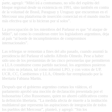
parte, agregó: “Milei irá a contramano, no sólo del espíritu del
bloque regional desde su existencia en 1991, sino también en contra
de la voluntad de Brasil, Paraguay y Uruguay que encuentran en el
Mercosur una plataforma de inserción comercial en el mundo mucho
más efectiva que si lo hicieran por sí solos”.
La preocupación de los miembros del Parlasur es que “el ataque de
Milei”, tal como lo consideran entre los legisladores argentinos, deja
al país “al borde de incumplimientos de compromisos
internacionales”.
Las refriegas se remontan a fines del año pasado, cuando asumió la
presidencia del Parlasur el salteño Alfredo Olmedo. Pese a haber
sido uno de los prestamistas de las cinco personerías que permitieron
a LLA constituirse como partido nacional, los argentinos pusieron
en crisis su jefatura, tal como informó LPO, y con votos de UP,
UCR, CC, Cambiemos y LLA, Olmedo fue reemplazado por la
libertaria Fabiana Martin.
Después que el gobierno argentino cortara los viáticos, el
parlamento aprobó una moción de declaración presentada por el
bolsonarista Celso Russomano, quien no ahorró calificativos contra
la definición libertaria. “La medida afecta de muerte a la institución
multilateral que representa las aspiraciones de integración de todos
los pueblos del Mercosur”, planteó, y agregó: “Sin los