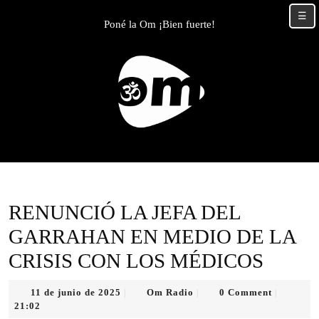
Skip
☰
to
Poné la Om ¡Bien fuerte!
content
Skip
to
content
RENUNCIÓ LA JEFA DEL
GARRAHAN EN MEDIO DE LA
CRISIS CON LOS MÉDICOS
11
Om
11 de junio de 2025
Om Radio
0 Comment
|
|
|
de
Radio
21:02
junio