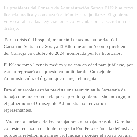
de
La presidenta del Consejo de Administración Soraya El Kik se tomó
2025
licencia médica y comenzará el trámite para jubilarse. El gobierno
volvió a faltar a las negociaciones convocadas por la secretaría de
Trabajo.
Por la crisis del hospital, renunció la máxima autoridad del
Garrahan. Se trata de Soraya El Kik, que asumió como presidenta
del Consejo en octubre de 2024, nombrada por los libertarios.
El Kik se tomó licencia médica y ya está en edad para jubilarse, por
eso no regresará a su puesto como titular del Consejo de
Administración, el órgano que maneja el hospital.
Para el miércoles estaba prevista una reunión en la Secretaría de
trabajo que fue convocada por el propio gobierno. Sin embargo, ni
el gobierno ni el Consejo de Administración enviaron
representantes.
“Vuelven a burlarse de los trabajadores y trabajadoras del Garrahan
con este rechazo a cualquier negociación. Pero están a la defensiva,
porque la rebelión interna se profundiza y porque el apoyo popular