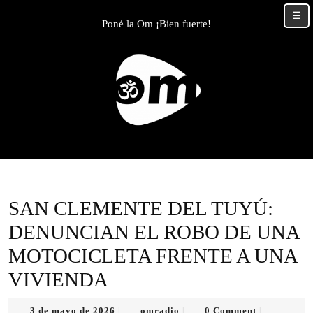
Skip
☰
to
Poné la Om ¡Bien fuerte!
content
Skip
to
content
SAN CLEMENTE DEL TUYÚ:
DENUNCIAN EL ROBO DE UNA
MOTOCICLETA FRENTE A UNA
VIVIENDA
3
omradio
3 de mayo de 2026
omradio
0 Comment
|
|
|