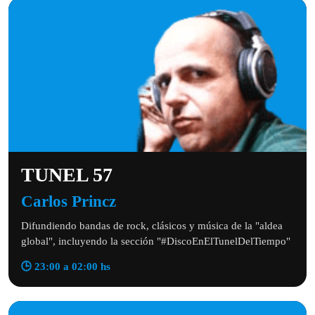
TUNEL 57
Carlos Princz
Difundiendo bandas de rock, clásicos y música de la "aldea
global", incluyendo la sección "#DiscoEnElTunelDelTiempo"
🕒 23:00 a 02:00 hs