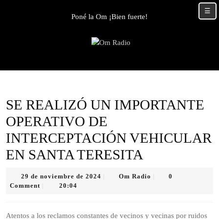
Skip
☰
to
Poné la Om ¡Bien fuerte!
content
Skip
to
content
SE REALIZÓ UN IMPORTANTE
OPERATIVO DE
INTERCEPTACIÓN VEHICULAR
EN SANTA TERESITA
29
Om
29 de noviembre de 2024
Om Radio
0
|
|
de
Radio
Comment
20:04
|
noviembre
de
2024
Atentos a los reclamos constantes de vecinos y vecinas por ruidos