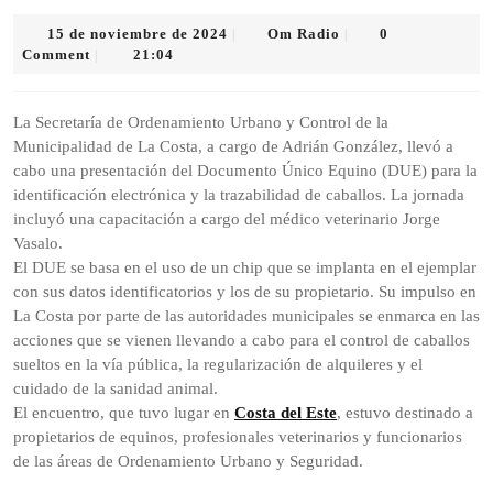
15
Om
15 de noviembre de 2024
Om Radio
0
|
|
de
Radio
Comment
21:04
|
noviembre
de
2024
La Secretaría de Ordenamiento Urbano y Control de la
Municipalidad de La Costa, a cargo de Adrián González, llevó a
cabo una presentación del Documento Único Equino (DUE) para la
identificación electrónica y la trazabilidad de caballos. La jornada
incluyó una capacitación a cargo del médico veterinario Jorge
Vasalo.
El DUE se basa en el uso de un chip que se implanta en el ejemplar
con sus datos identificatorios y los de su propietario. Su impulso en
La Costa por parte de las autoridades municipales se enmarca en las
acciones que se vienen llevando a cabo para el control de caballos
sueltos en la vía pública, la regularización de alquileres y el
cuidado de la sanidad animal.
El encuentro, que tuvo lugar en
Costa del Este
, estuvo destinado a
propietarios de equinos, profesionales veterinarios y funcionarios
de las áreas de Ordenamiento Urbano y Seguridad.