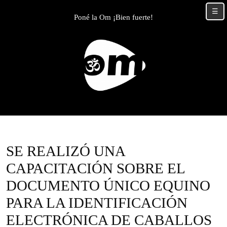
Skip
☰
to
Poné la Om ¡Bien fuerte!
content
Skip
to
content
SE REALIZÓ UNA
CAPACITACIÓN SOBRE EL
DOCUMENTO ÚNICO EQUINO
PARA LA IDENTIFICACIÓN
ELECTRÓNICA DE CABALLOS