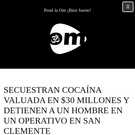
Skip
☰
to
Poné la Om ¡Bien fuerte!
content
Skip
to
content
SECUESTRAN COCAÍNA
VALUADA EN $30 MILLONES Y
DETIENEN A UN HOMBRE EN
UN OPERATIVO EN SAN
CLEMENTE