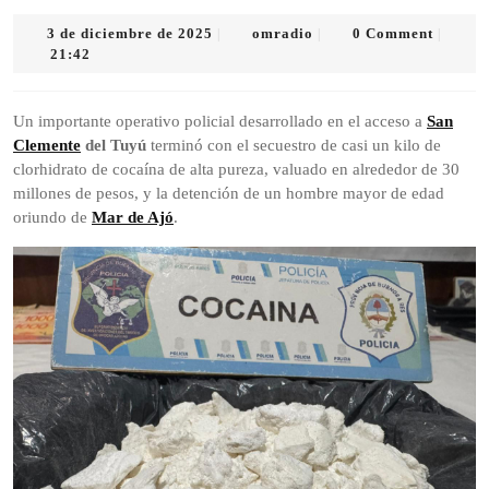
3
omradio
3 de diciembre de 2025
omradio
0 Comment
|
|
|
de
21:42
diciembre
de
2025
Un importante operativo policial desarrollado en el acceso a
San
Clemente
del Tuyú
terminó con el secuestro de casi un kilo de
clorhidrato de cocaína de alta pureza, valuado en alrededor de 30
millones de pesos, y la detención de un hombre mayor de edad
oriundo de
Mar de Ajó
.