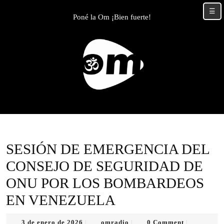
Skip
☰
to
Poné la Om ¡Bien fuerte!
content
Skip
to
content
SESIÓN DE EMERGENCIA DEL
CONSEJO DE SEGURIDAD DE
ONU POR LOS BOMBARDEOS
EN VENEZUELA
3
omradio
3 de enero de 2026
omradio
0 Comment
|
|
|