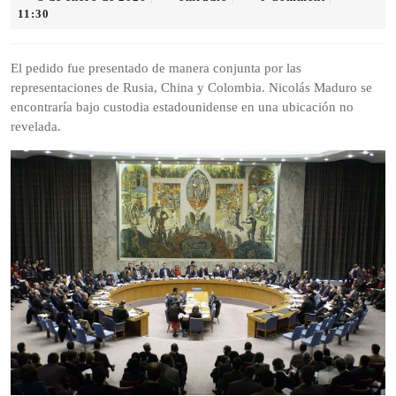
de
11:30
enero
de
2026
El pedido fue presentado de manera conjunta por las
representaciones de Rusia, China y Colombia. Nicolás Maduro se
encontraría bajo custodia estadounidense en una ubicación no
revelada.