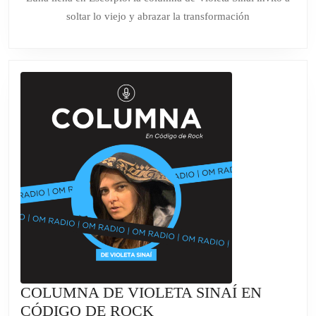
de
EN
soltar lo viejo y abrazar la transformación
2026
CÓDIGO
DE
ROCK
COLUMNA DE VIOLETA SINAÍ EN
COLUMNA
CÓDIGO DE ROCK