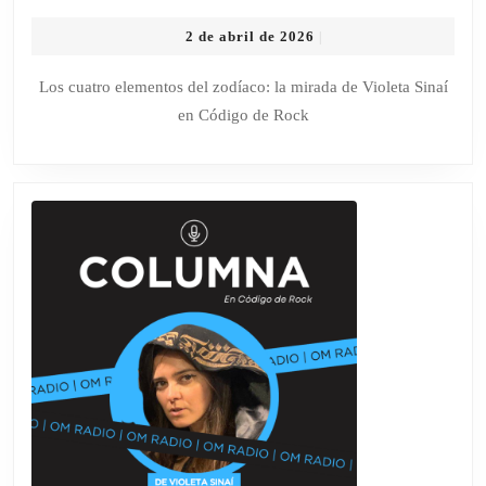
DE
2
2 de abril de 2026
|
VIOLETA
de
SINAÍ
abril
Los cuatro elementos del zodíaco: la mirada de Violeta Sinaí
de
EN
en Código de Rock
2026
CÓDIGO
DE
ROCK