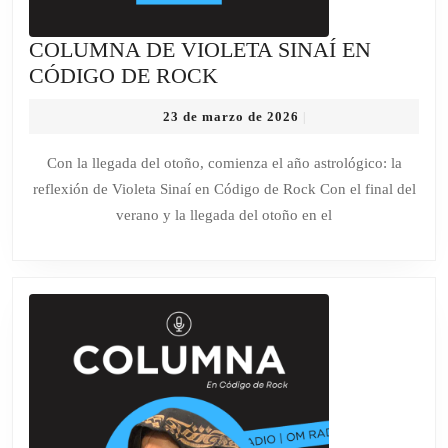
COLUMNA DE VIOLETA SINAÍ EN
COLUMNA
CÓDIGO DE ROCK
DE
23
23 de marzo de 2026
|
VIOLETA
de
SINAÍ
marzo
Con la llegada del otoño, comienza el año astrológico: la
de
EN
reflexión de Violeta Sinaí en Código de Rock Con el final del
2026
CÓDIGO
verano y la llegada del otoño en el
DE
ROCK