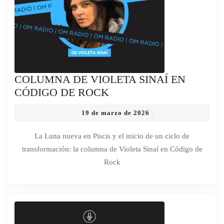
COLUMNA DE VIOLETA SINAÍ EN
COLUMNA
CÓDIGO DE ROCK
DE
19
19 de marzo de 2026
|
VIOLETA
de
SINAÍ
marzo
La Luna nueva en Piscis y el inicio de un ciclo de
de
EN
transformación: la columna de Violeta Sinaí en Código de
2026
CÓDIGO
Rock
DE
ROCK