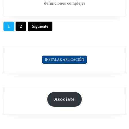
DE
definiciones complejas
ROCK
Paginación
1
2
Siguiente
de
entradas
INSTALAR APLICACIÓN
Asociate