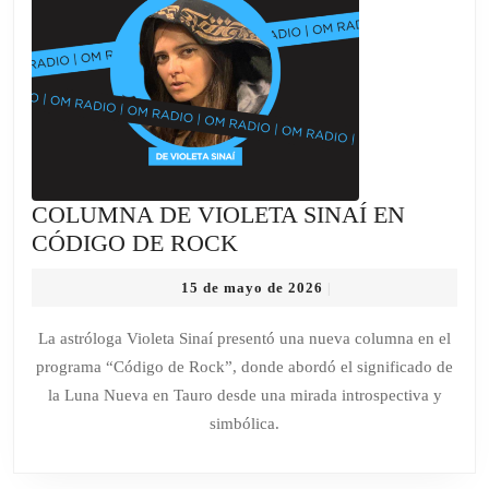
COLUMNA DE VIOLETA SINAÍ EN
COLUMNA
CÓDIGO DE ROCK
DE
15
15 de mayo de 2026
|
VIOLETA
de
SINAÍ
mayo
La astróloga Violeta Sinaí presentó una nueva columna en el
de
EN
programa “Código de Rock”, donde abordó el significado de
2026
CÓDIGO
la Luna Nueva en Tauro desde una mirada introspectiva y
DE
simbólica.
ROCK