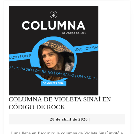
COLUMNA DE VIOLETA SINAÍ EN
COLUMNA
CÓDIGO DE ROCK
DE
28
28 de abril de 2026
|
VIOLETA
de
SINAÍ
abril
Luna llena en Escorpio: la columna de Violeta Sinaí invitó a