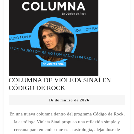
COLUMNA DE VIOLETA SINAÍ EN
COLUMNA
CÓDIGO DE ROCK
DE
16
16 de marzo de 2026
|
VIOLETA
de
SINAÍ
marzo
En una nueva columna dentro del programa Código de Rock,
de
EN
la astróloga Violeta Sinaí propuso una reflexión simple y
2026
CÓDIGO
cercana para entender qué es la astrología, alejándose de