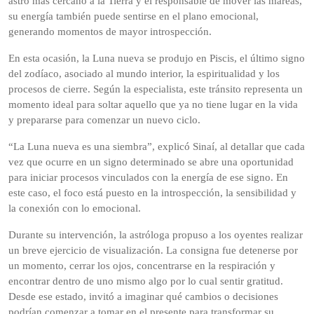
astro más cercano a la Tierra y el responsable de mover las mareas,
su energía también puede sentirse en el plano emocional,
generando momentos de mayor introspección.
En esta ocasión, la Luna nueva se produjo en Piscis, el último signo
del zodíaco, asociado al mundo interior, la espiritualidad y los
procesos de cierre. Según la especialista, este tránsito representa un
momento ideal para soltar aquello que ya no tiene lugar en la vida
y prepararse para comenzar un nuevo ciclo.
“La Luna nueva es una siembra”, explicó Sinaí, al detallar que cada
vez que ocurre en un signo determinado se abre una oportunidad
para iniciar procesos vinculados con la energía de ese signo. En
este caso, el foco está puesto en la introspección, la sensibilidad y
la conexión con lo emocional.
Durante su intervención, la astróloga propuso a los oyentes realizar
un breve ejercicio de visualización. La consigna fue detenerse por
un momento, cerrar los ojos, concentrarse en la respiración y
encontrar dentro de uno mismo algo por lo cual sentir gratitud.
Desde ese estado, invitó a imaginar qué cambios o decisiones
podrían comenzar a tomar en el presente para transformar su