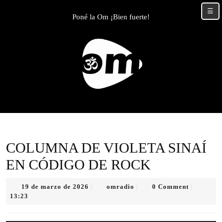
Skip
☰
to
Poné la Om ¡Bien fuerte!
content
Skip
to
content
COLUMNA DE VIOLETA SINAÍ
EN CÓDIGO DE ROCK
19
omradio
19 de marzo de 2026
omradio
0 Comment
|
|
|
de
13:23
marzo
de