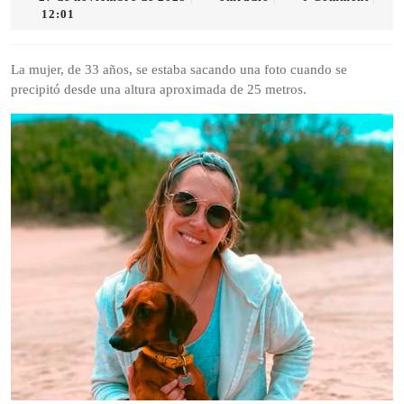
de
12:01
noviembre
de
2025
La mujer, de 33 años, se estaba sacando una foto cuando se
precipitó desde una altura aproximada de 25 metros.