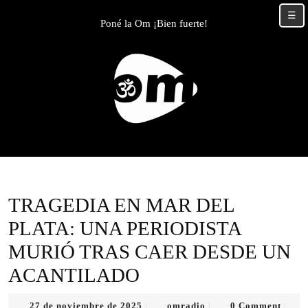
Skip
☰
to
Poné la Om ¡Bien fuerte!
content
Skip
to
content
TRAGEDIA EN MAR DEL
PLATA: UNA PERIODISTA
MURIÓ TRAS CAER DESDE UN
ACANTILADO
27
omradio
27 de noviembre de 2025
omradio
0 Comment
|
|
|