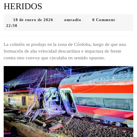
HERIDOS
18
omradio
18 de enero de 2026
omradio
0 Comment
|
|
|
de
22:58
enero
de
2026
La colisión se produjo en la zona de Córdoba, luego de que una
formación de alta velocidad descarrilara e impactara de frente
contra otro convoy que circulaba en sentido opuesto.