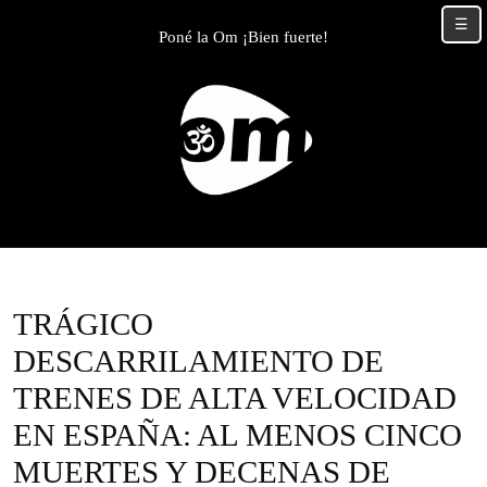
Skip
☰
to
Poné la Om ¡Bien fuerte!
content
Skip
to
content
TRÁGICO
DESCARRILAMIENTO DE
TRENES DE ALTA VELOCIDAD
EN ESPAÑA: AL MENOS CINCO
MUERTES Y DECENAS DE