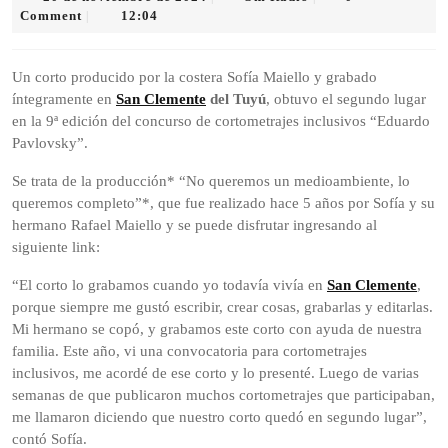
de
Radio
Comment
12:04
|
noviembre
de
2024
Un corto producido por la costera Sofía Maiello y grabado
íntegramente en
San Clemente
del Tuyú
, obtuvo el segundo lugar
en la 9ª edición del concurso de cortometrajes inclusivos “Eduardo
Pavlovsky”.
Se trata de la producción* “No queremos un medioambiente, lo
queremos completo”*, que fue realizado hace 5 años por Sofía y su
hermano Rafael Maiello y se puede disfrutar ingresando al
siguiente link:
“El corto lo grabamos cuando yo todavía vivía en
San Clemente
,
porque siempre me gustó escribir, crear cosas, grabarlas y editarlas.
Mi hermano se copó, y grabamos este corto con ayuda de nuestra
familia. Este año, vi una convocatoria para cortometrajes
inclusivos, me acordé de ese corto y lo presenté. Luego de varias
semanas de que publicaron muchos cortometrajes que participaban,
me llamaron diciendo que nuestro corto quedó en segundo lugar”,
contó Sofía.