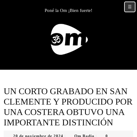
Skip
☰
to
Poné la Om ¡Bien fuerte!
content
Skip
to
content
UN CORTO GRABADO EN SAN
CLEMENTE Y PRODUCIDO POR
UNA COSTERA OBTUVO UNA
IMPORTANTE DISTINCIÓN
20
Om
20 de noviembre de 2024
Om Radio
0
|
|