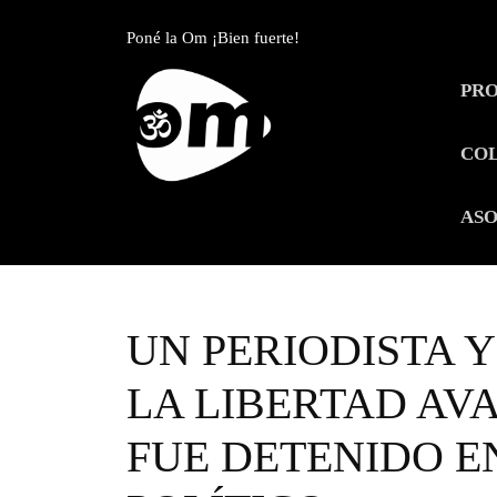
Skip
to
Poné la Om ¡Bien fuerte!
content
Skip
PR
to
content
CO
ASO
UN PERIODISTA 
LA LIBERTAD AV
FUE DETENIDO E