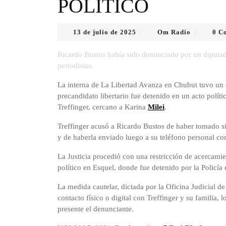
POLÍTICO
13
Om
13 de julio de 2025
Om Radio
0 C
|
|
de
Radio
julio
Ricardo Bustos había sido denunciado por un diputad
de
periodistas.
2025
La interna de La Libertad Avanza en Chubut tuvo un 
precandidato libertario fue detenido en un acto polít
Treffinger, cercano a Karina
Milei
.
Treffinger acusó a Ricardo Bustos de haber tomado si
y de haberla enviado luego a su teléfono personal co
La Justicia procedió con una restricción de acercamie
político en Esquel, donde fue detenido por la Policía 
La medida cautelar, dictada por la Oficina Judicial d
contacto físico o digital con Treffinger y su familia, 
presente el denunciante.