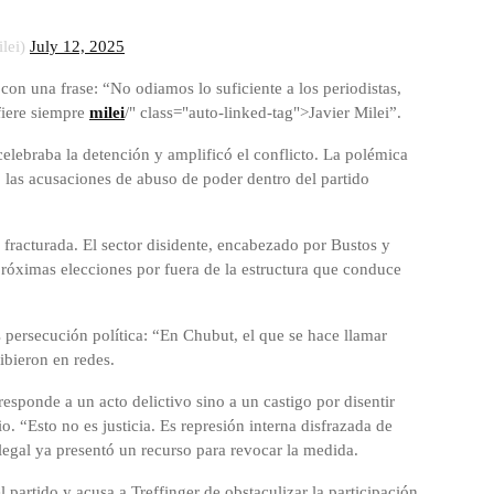
ilei)
July 12, 2025
 con una frase: “No odiamos lo suficiente a los periodistas,
fiere siempre
milei
/" class="auto-linked-tag">Javier Milei”.
celebraba la detención y amplificó el conflicto. La polémica
vó las acusaciones de abuso de poder dentro del partido
 fracturada. El sector disidente, encabezado por Bustos y
róximas elecciones por fuera de la estructura que conduce
persecución política: “En Chubut, el que se hace llamar
ribieron en redes.
esponde a un acto delictivo sino a un castigo por disentir
. “Esto no es justicia. Es represión interna disfrazada de
 legal ya presentó un recurso para revocar la medida.
partido y acusa a Treffinger de obstaculizar la participación