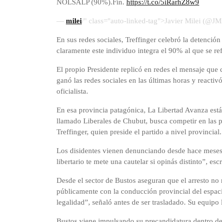
NOLSALP (90%).Fin.
https://t.co/5iRarhZ8w9
—
milei
/" class="auto-linked-tag">Javier Milei (@JM
En sus redes sociales, Treffinger celebró la detención
claramente este individuo integra el 90% al que se re
El propio Presidente replicó en redes el mensaje que 
ganó las redes sociales en las últimas horas y reacti
oficialista.
En esa provincia patagónica, La Libertad Avanza está
llamado Liberales de Chubut, busca competir en las p
Treffinger, quien preside el partido a nivel provincial.
Los disidentes vienen denunciando desde hace meses 
libertario te mete una cautelar si opinás distinto”, esc
Desde el sector de Bustos aseguran que el arresto no r
públicamente con la conducción provincial del espacio
legalidad”, señaló antes de ser trasladado. Su equipo
Bustos viene impulsando su precandidatura dentro del 