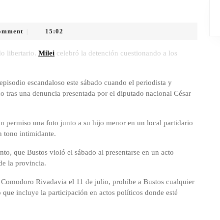
omment
15:02
|
o libertario.
Milei
celebró la detención cuestionando a los
episodio escandaloso este sábado cuando el periodista y
ico tras una denuncia presentada por el diputado nacional César
n permiso una foto junto a su hijo menor en un local partidario
n tono intimidante.
nto, que Bustos violó el sábado al presentarse en un acto
de la provincia.
e Comodoro Rivadavia el 11 de julio, prohíbe a Bustos cualquier
lo que incluye la participación en actos políticos donde esté