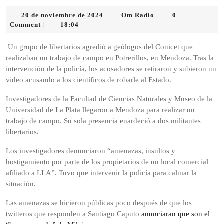
20
Om
20 de noviembre de 2024
Om Radio
0
|
|
de
Radio
Comment
18:04
|
noviembre
de
Un grupo de libertarios agredió a geólogos del Conicet que
2024
realizaban un trabajo de campo en Potrerillos, en Mendoza. Tras la
intervención de la policía, los acosadores se retiraron y subieron un
video acusando a los científicos de robarle al Estado.
Investigadores de la Facultad de Ciencias Naturales y Museo de la
Universidad de La Plata llegaron a Mendoza para realizar un
trabajo de campo. Su sola presencia enardeció a dos militantes
libertarios.
Los investigadores denunciaron “amenazas, insultos y
hostigamiento por parte de los propietarios de un local comercial
afiliado a LLA”. Tuvo que intervenir la policía para calmar la
situación.
Las amenazas se hicieron públicas poco después de que los
twitteros que responden a Santiago Caputo
anunciaran que son el