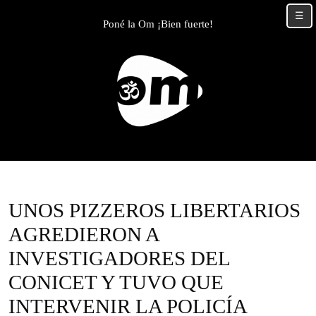
Skip
☰
to
Poné la Om ¡Bien fuerte!
content
Skip
to
content
UNOS PIZZEROS LIBERTARIOS
AGREDIERON A
INVESTIGADORES DEL
CONICET Y TUVO QUE
INTERVENIR LA POLICÍA