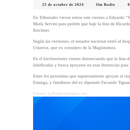
25
Om
25 de octubre de 2024
Om Radio
0
|
|
de
Radio
octubre
En Tribunales vieron entrar este viernes a Eduardo 
de
María Servini para pedirle que baje la lista de Ricard
2024
Kirchner.
Según las versiones, el senador nacional entró al de
Ustarroz, que ex consejero de la Magistratura.
En el kirchnerismo vienen denunciando que la lista 
falsificadas y busca apoyarse en esas denuncias para p
Entre los peronistas que supuestamente apoyan al rio
Estanga, y familiares del ex diputado Facundo Tigna
Fuente: LaPoliticaOnline.com