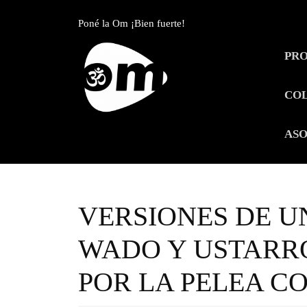
Skip
to
Poné la Om ¡Bien fuerte!
content
Skip
PR
to
content
CO
ASO
VERSIONES DE U
WADO Y USTARR
POR LA PELEA C