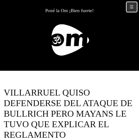
Skip
☰
to
Poné la Om ¡Bien fuerte!
content
Skip
to
content
VILLARRUEL QUISO
DEFENDERSE DEL ATAQUE DE
BULLRICH PERO MAYANS LE
TUVO QUE EXPLICAR EL
REGLAMENTO