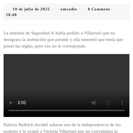
10
omradio
10 de julio de 2025
omradio
0 Comment
|
|
|
de
18:40
julio
de
2025
La ministra de Seguridad le había pedido a Villarruel que no
denigrara la institución que preside y ella entendió que tenía que
poner las reglas, pero eso no le corresponde.
Patricia Bullrich decidió saltarse eso de la independencia de los
poderes y le exigió a Victoria Villarruel que no convalidara la