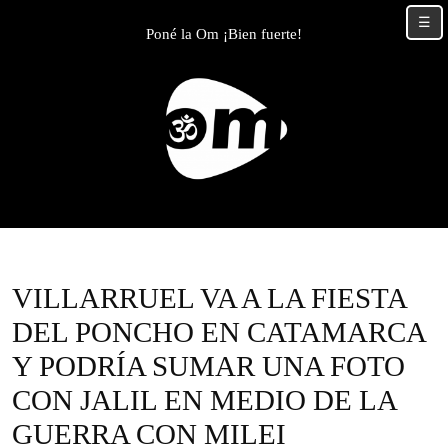
Skip
☰
to
Poné la Om ¡Bien fuerte!
content
Skip
to
content
VILLARRUEL VA A LA FIESTA
DEL PONCHO EN CATAMARCA
Y PODRÍA SUMAR UNA FOTO
CON JALIL EN MEDIO DE LA
GUERRA CON MILEI