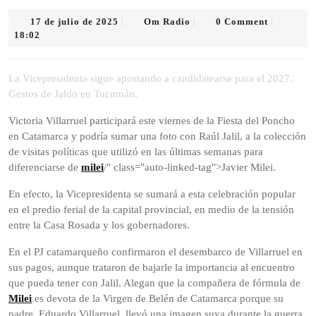
17
Om
17 de julio de 2025
Om Radio
0 Comment
|
|
|
de
Radio
18:02
julio
de
2025
La Vicepresidenta sigue apostando a candidatearse para el 2027.
Gestos de Jaldo en Tucumán.
Victoria Villarruel participará este viernes de la Fiesta del Poncho
en Catamarca y podría sumar una foto con Raúl Jalil, a la colección
de visitas políticas que utilizó en las últimas semanas para
diferenciarse de
milei
/" class="auto-linked-tag">Javier Milei.
En efecto, la Vicepresidenta se sumará a esta celebración popular
en el predio ferial de la capital provincial, en medio de la tensión
entre la Casa Rosada y los gobernadores.
En el PJ catamarqueño confirmaron el desembarco de Villarruel en
sus pagos, aunque trataron de bajarle la importancia al encuentro
que pueda tener con Jalil. Alegan que la compañera de fórmula de
Milei
es devota de la Virgen de Belén de Catamarca porque su
padre, Eduardo Villarruel, llevó una imagen suya durante la guerra