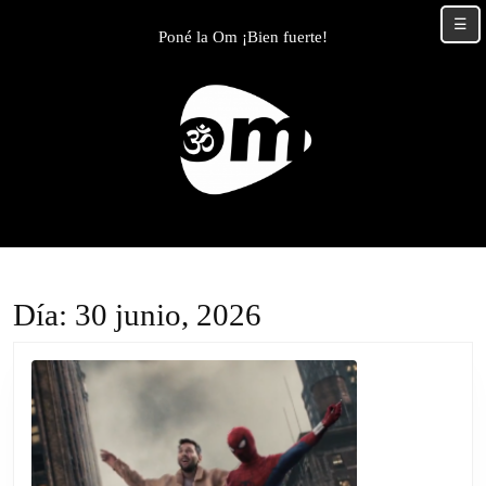
Skip
☰
to
Poné la Om ¡Bien fuerte!
content
Skip
to
content
Día:
30 junio, 2026