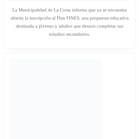
de
AL
junio
La Municipalidad de La Costa informa que ya se encuentra
de
PLAN
abierta la inscripción al Plan FINES, una propuesta educativa
2026
FINES
destinada a jóvenes y adultos que deseen completar sus
PARA
estudios secundarios.
TERMINAR
LOS
ESTUDIOS
SECUNDARIOS
EN
LA
COSTA