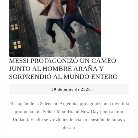
MESSI PROTAGONIZÓ UN CAMEO
JUNTO AL HOMBRE ARAÑA Y
MESSI
SORPRENDIÓ AL MUNDO ENTERO
PROT
30
30 de junio de 2026
|
UN
de
CAME
junio
El capitán de la Selección Argentina protagoniza una divertida
de
JUNT
promoción de Spider-Man: Brand New Day junto a Tom
2026
AL
Holland. El clip se volvió tendencia en cuestión de horas y
HOMB
desató
ARAÑ