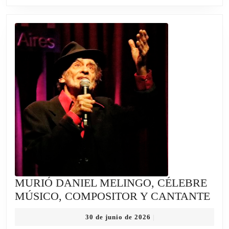
Y
SORP
AL
MUN
ENTE
MURIÓ DANIEL MELINGO, CÉLEBRE
MU
MÚSICO, COMPOSITOR Y CANTANTE
DA
30
30 de junio de 2026
|
ME
de