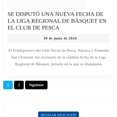
SE DISPUTÓ UNA NUEVA FECHA DE
LA LIGA REGIONAL DE BÁSQUET EN
SE
EL CLUB DE PESCA
DISPUTÓ
30
30 de junio de 2026
|
UNA
de
NUEVA
junio
El Polideportivo del Club Social de Pesca, Náutica y Fomento
de
FECHA
San Clemente fue escenario de la séptima fecha de la Liga
2026
DE
Regional de Básquet, jornada en la que se disputaron
LA
LIGA
REGIONAL
Paginación
1
2
Siguiente
DE
de
BÁSQUET
entradas
EN
EL
CLUB
INSTALAR APLICACIÓN