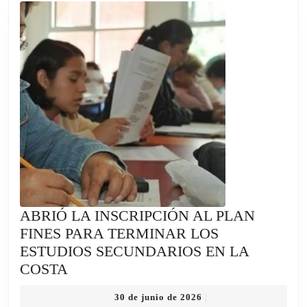
EN
TASAS
PARA
VECINOS
Y
COMERCIANTES
ABRIÓ LA INSCRIPCIÓN AL PLAN
FINES PARA TERMINAR LOS
ESTUDIOS SECUNDARIOS EN LA
ABRIÓ
COSTA
LA
30
30 de junio de 2026
|
INSCRIPCIÓN