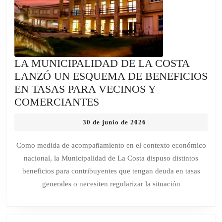
LA MUNICIPALIDAD DE LA COSTA
LANZÓ UN ESQUEMA DE BENEFICIOS
EN TASAS PARA VECINOS Y
LA
COMERCIANTES
MUNICIPALIDAD
30
30 de junio de 2026
|
DE
de
LA
junio
Como medida de acompañamiento en el contexto económico
de
COSTA
nacional, la Municipalidad de La Costa dispuso distintos
2026
LANZÓ
beneficios para contribuyentes que tengan deuda en tasas
UN
generales o necesiten regularizar la situación
ESQUEMA
DE
BENEFICIOS