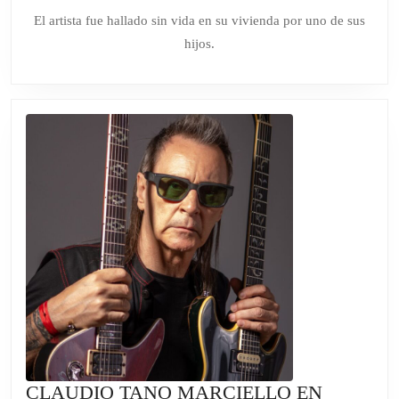
CÉ
junio
El artista fue hallado sin vida en su vivienda por uno de sus
de
MÚ
hijos.
2026
CO
Y
CA
CLAUDIO TANO MARCIELLO EN