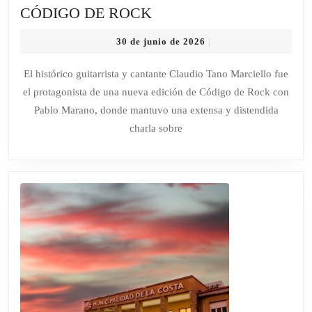
CLAUDIO
CÓDIGO DE ROCK
TANO
30
30 de junio de 2026
|
MARCIELLO
de
EN
junio
El histórico guitarrista y cantante Claudio Tano Marciello fue
de
CÓDIGO
el protagonista de una nueva edición de Código de Rock con
2026
DE
Pablo Marano, donde mantuvo una extensa y distendida
ROCK
charla sobre