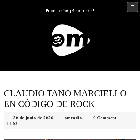
Skip
☰
to
Poné la Om ¡Bien fuerte!
content
Skip
to
content
CLAUDIO TANO MARCIELLO
EN CÓDIGO DE ROCK
30
omradio
30 de junio de 2026
omradio
0 Comment
|
|
|
de
14:02
junio
de