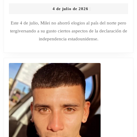
MILEI
4
4 de julio de 2026
|
CELE
de
LA
julio
Este 4 de julio, Milei no ahorró elogios al país del norte pero
de
INDE
tergiversando a su gusto ciertos aspectos de la declaración de
2026
DE
independencia estadounidense.
ESTA
UNIDO
“UN
FARO
DE
LIBER