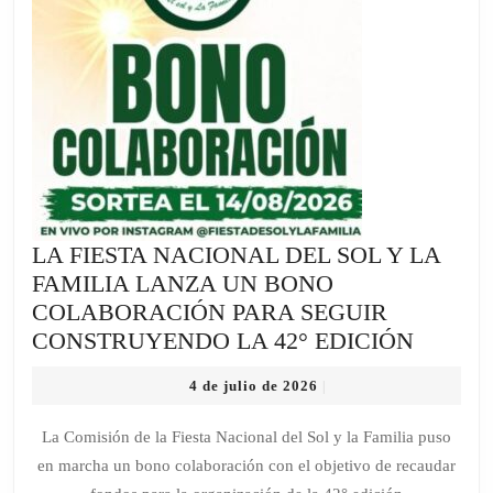
LA FIESTA NACIONAL DEL SOL Y LA
FAMILIA LANZA UN BONO
COLABORACIÓN PARA SEGUIR
LA
CONSTRUYENDO LA 42° EDICIÓN
FIESTA
4
4 de julio de 2026
|
NACIO
de
DEL
julio
La Comisión de la Fiesta Nacional del Sol y la Familia puso
de
SOL
en marcha un bono colaboración con el objetivo de recaudar
2026
Y