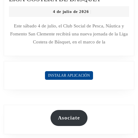
CLUB
4
4 de julio de 2026
|
DE
de
PESCA
julio
Este sábado 4 de julio, el Club Social de Pesca, Náutica y
de
Y
Fomento San Clemente recibirá una nueva jornada de la Liga
2026
NÁUTICA
Costera de Básquet, en el marco de la
SERÁ
SEDE
DE
LA
INSTALAR APLICACIÓN
OCTAVA
FECHA
DE
LA
LIGA
COSTERA
Asociate
DE
BÁSQUET