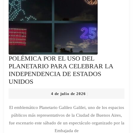
POLÉMICA POR EL USO DEL
PLANETARIO PARA CELEBRAR LA
INDEPENDENCIA DE ESTADOS
POLÉMICA
UNIDOS
POR
4
4 de julio de 2026
|
EL
de
USO
julio
El emblemático Planetario Galileo Galilei, uno de los espacios
de
DEL
públicos más representativos de la Ciudad de Buenos Aires,
2026
PLANETARIO
fue escenario este sábado de un espectáculo organizado por la
PARA
Embajada de