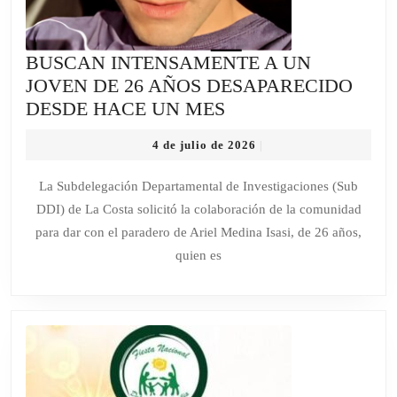
BUSCAN INTENSAMENTE A UN
JOVEN DE 26 AÑOS DESAPARECIDO
BUSCAN
DESDE HACE UN MES
INTENSAMENTE
4
4 de julio de 2026
|
A
de
UN
julio
La Subdelegación Departamental de Investigaciones (Sub
de
JOVEN
DDI) de La Costa solicitó la colaboración de la comunidad
2026
DE
para dar con el paradero de Ariel Medina Isasi, de 26 años,
26
quien es
AÑOS
DESAPARECIDO
DESDE
HACE
UN
MES