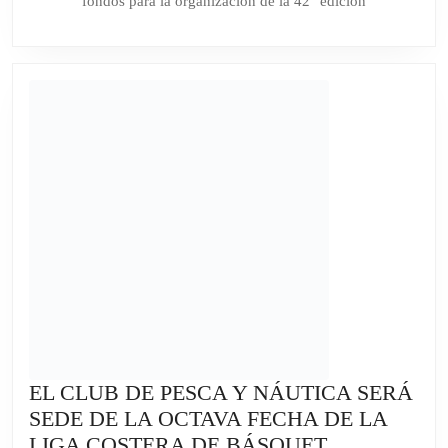
fondos para la organización de la 42° edición
LA
FAMIL
LANZA
UN
BONO
COLA
PARA
SEGUI
CONS
LA
42°
EDICI
EL CLUB DE PESCA Y NÁUTICA SERÁ
SEDE DE LA OCTAVA FECHA DE LA
EL
LIGA COSTERA DE BÁSQUET